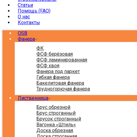
Статьи
Помощь (FAQ)
О нас
Контакты
OSB
Фанера
ФК
ФСФ берёзовая
ФСФ ламинированная
ФСФ хвоя
Фанера под паркет
Гибкая фанера
Бакелитовая фанера
Трудногорючая фанера
Лиственница
Брус обрезной
Брус строганный
Брусок строганный
Вагонка «Штиль»
Доска обрезная
Доска строганная