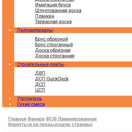
Имитация бруса
Шпунтованная доска
Планкен
Террасная доска
Пиломатериалы
Брус обрезной
Брус строганный
Доска обрезная
Доска строганная
Строительные плиты
ДВП
ДСП QuickDeck
ДСП
ЦСП
Утеплитель
Сухие смеси
Главная
Фанера
ФСФ Ламинированная
Вернуться на предыдущую страницу