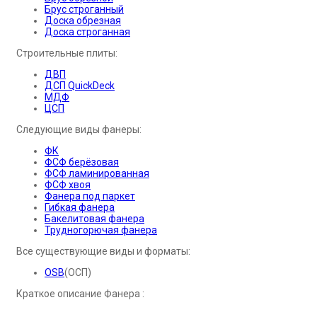
Брус строганный
Доска обрезная
Доска строганная
Строительные плиты:
ДВП
ДСП QuickDeck
МДФ
ЦСП
Следующие виды фанеры:
ФК
ФСФ берёзовая
ФСФ ламинированная
ФСФ хвоя
Фанера под паркет
Гибкая фанера
Бакелитовая фанера
Трудногорючая фанера
Все существующие виды и форматы:
OSB
(ОСП)
Краткое описание Фанера :