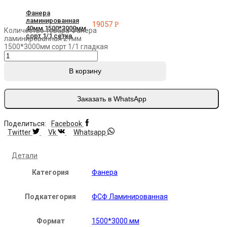
Фанера
ламинированная
19057
Р
40мм 1500*3000мм
Количество товара Фанера
сорт 1/1 сетка
ламинированная 21мм
1500*3000мм сорт 1/1 гладкая
В корзину
Заказать в WhatsApp
Поделиться:
Facebook
Twitter
Vk
Whatsapp
Детали
Категория
Фанера
Подкатегория
ФСФ Ламинированная
Формат
1500*3000 мм