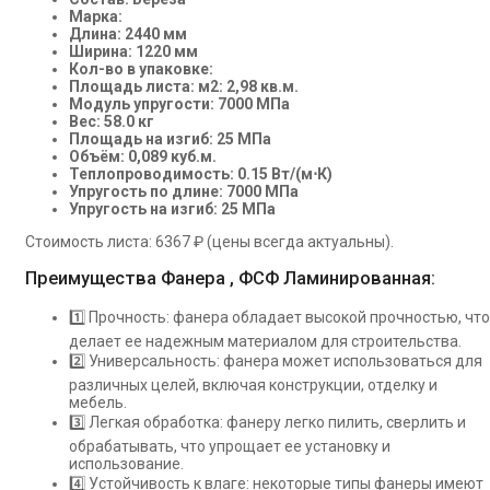
Марка:
Длина: 2440 мм
Ширина: 1220 мм
Кол-во в упаковке:
Площадь листа: м2: 2,98 кв.м.
Модуль упругости: 7000 МПа
Вес: 58.0 кг
Площадь на изгиб: 25 МПа
Объём: 0,089 куб.м.
Теплопроводимость: 0.15 Вт/(м⋅К)
Упругость по длине: 7000 МПа
Упругость на изгиб: 25 МПа
Стоимость листа: 6367 ₽ (цены всегда актуальны).
Преимущества Фанера , ФСФ Ламинированная:
1️⃣ Прочность: фанера обладает высокой прочностью, что
делает ее надежным материалом для строительства.
2️⃣ Универсальность: фанера может использоваться для
различных целей, включая конструкции, отделку и
мебель.
3️⃣ Легкая обработка: фанеру легко пилить, сверлить и
обрабатывать, что упрощает ее установку и
использование.
4️⃣ Устойчивость к влаге: некоторые типы фанеры имеют