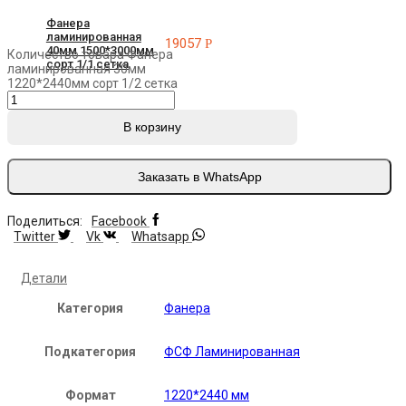
Фанера
ламинированная
19057
Р
40мм 1500*3000мм
Количество товара Фанера
сорт 1/1 сетка
ламинированная 30мм
1220*2440мм сорт 1/2 сетка
В корзину
Заказать в WhatsApp
Поделиться:
Facebook
Twitter
Vk
Whatsapp
Детали
Категория
Фанера
Подкатегория
ФСФ Ламинированная
Формат
1220*2440 мм