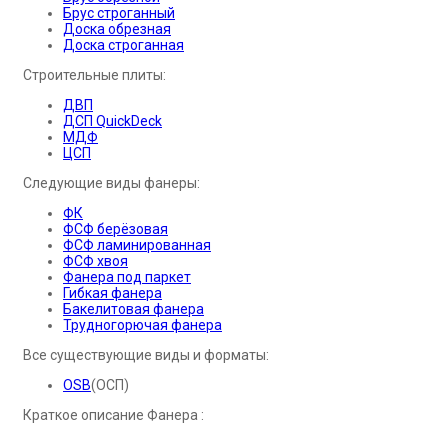
Брус строганный
Доска обрезная
Доска строганная
Строительные плиты:
ДВП
ДСП QuickDeck
МДФ
ЦСП
Следующие виды фанеры:
ФК
ФСФ берёзовая
ФСФ ламинированная
ФСФ хвоя
Фанера под паркет
Гибкая фанера
Бакелитовая фанера
Трудногорючая фанера
Все существующие виды и форматы:
OSB
(ОСП)
Краткое описание Фанера :