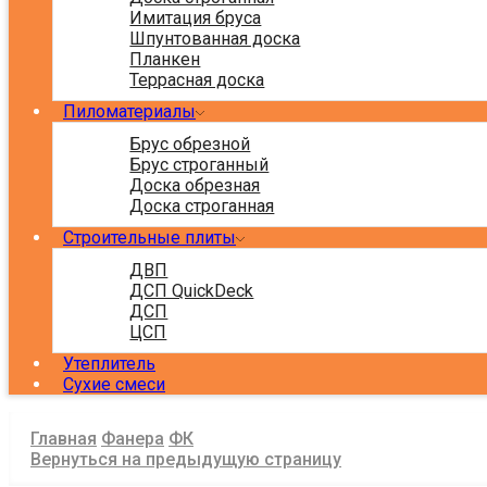
Имитация бруса
Шпунтованная доска
Планкен
Террасная доска
Пиломатериалы
Брус обрезной
Брус строганный
Доска обрезная
Доска строганная
Строительные плиты
ДВП
ДСП QuickDeck
ДСП
ЦСП
Утеплитель
Сухие смеси
Главная
Фанера
ФК
Вернуться на предыдущую страницу