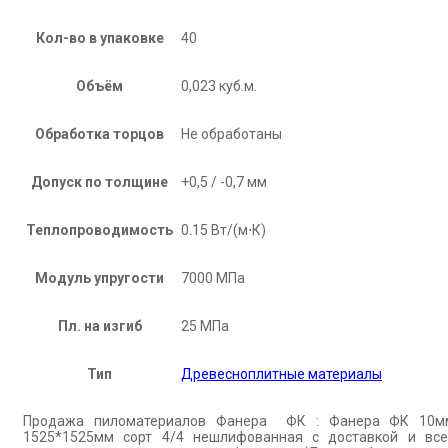
Кол-во в упаковке
40
Объём
0,023 куб.м.
Обработка торцов
Не обработаны
Допуск по толщине
+0,5 / -0,7 мм
Теплопроводимость
0.15 Вт/(м⋅К)
Модуль упругости
7000 МПа
Пл. на изгиб
25 МПа
Тип
Древесноплитные материалы
Продажа пиломатериалов Фанера ФК : Фанера ФК 10м
1525*1525мм сорт 4/4 нешлифованная с доставкой и все