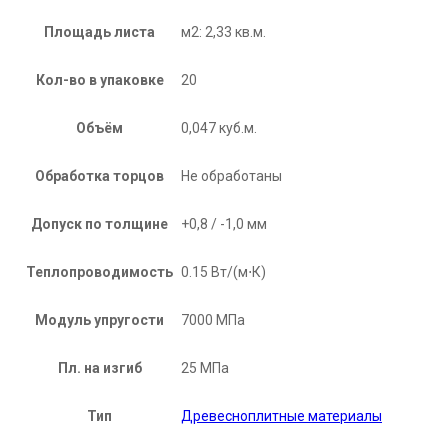
Площадь листа
м2: 2,33 кв.м.
Кол-во в упаковке
20
Объём
0,047 куб.м.
Обработка торцов
Не обработаны
Допуск по толщине
+0,8 / -1,0 мм
Теплопроводимость
0.15 Вт/(м⋅К)
Модуль упругости
7000 МПа
Пл. на изгиб
25 МПа
Тип
Древесноплитные материалы