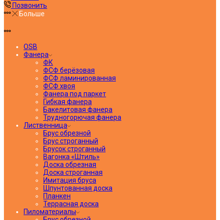
Позвонить
Больше
OSB
Фанера
ФК
ФСФ берёзовая
ФСФ ламинированная
ФСФ хвоя
Фанера под паркет
Гибкая фанера
Бакелитовая фанера
Трудногорючая фанера
Лиственница
Брус обрезной
Брус строганный
Брусок строганный
Вагонка «Штиль»
Доска обрезная
Доска строганная
Имитация бруса
Шпунтованная доска
Планкен
Террасная доска
Пиломатериалы
Брус обрезной