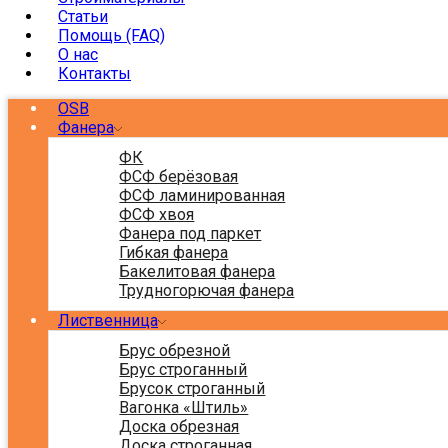
Статьи
Помощь (FAQ)
О нас
Контакты
OSB
Фанера
ФК
ФСФ берёзовая
ФСФ ламинированная
ФСФ хвоя
Фанера под паркет
Гибкая фанера
Бакелитовая фанера
Трудногорючая фанера
Лиственница
Брус обрезной
Брус строганный
Брусок строганный
Вагонка «Штиль»
Доска обрезная
Доска строганная