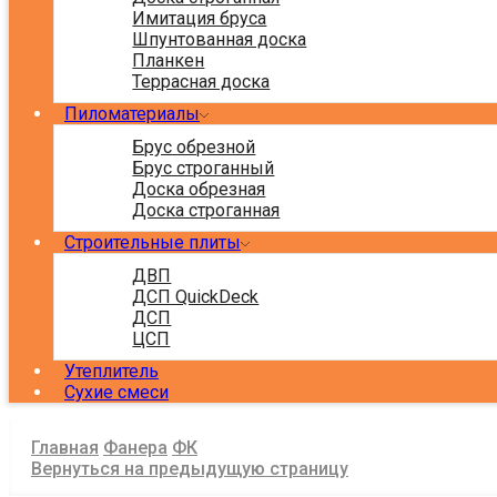
Имитация бруса
Шпунтованная доска
Планкен
Террасная доска
Пиломатериалы
Брус обрезной
Брус строганный
Доска обрезная
Доска строганная
Строительные плиты
ДВП
ДСП QuickDeck
ДСП
ЦСП
Утеплитель
Сухие смеси
Главная
Фанера
ФК
Вернуться на предыдущую страницу