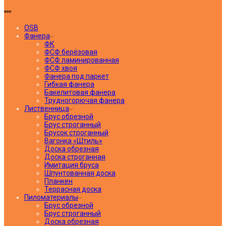
OSB
Фанера
ФК
ФСФ берёзовая
ФСФ ламинированная
ФСФ хвоя
Фанера под паркет
Гибкая фанера
Бакелитовая фанера
Трудногорючая фанера
Лиственница
Брус обрезной
Брус строганный
Брусок строганный
Вагонка «Штиль»
Доска обрезная
Доска строганная
Имитация бруса
Шпунтованная доска
Планкен
Террасная доска
Пиломатериалы
Брус обрезной
Брус строганный
Доска обрезная