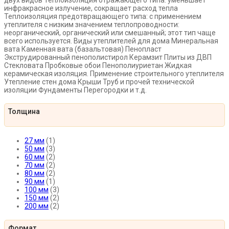
инфракрасное излучение, сокращает расход тепла
Теплоизоляция предотвращающего типа: с применением
утеплителя с низким значением теплопроводности:
неорганический, органический или смешанный; этот тип чаще
всего используется. Виды утеплителей для дома Минеральная
вата Каменная вата (базальтовая) Пенопласт
Экструдированный пенополистирол Керамзит Плиты из ДВП
Стекловата Пробковые обои Пенополиуриетан Жидкая
керамическая изоляция. Применение строительного утеплителя
Утепление стен дома Крыши Труб и прочей технической
изоляции Фундаменты Перегородки и т.д.
Толщина
27 мм
(1)
50 мм
(3)
60 мм
(2)
70 мм
(2)
80 мм
(2)
90 мм
(1)
100 мм
(3)
150 мм
(2)
200 мм
(2)
Формат