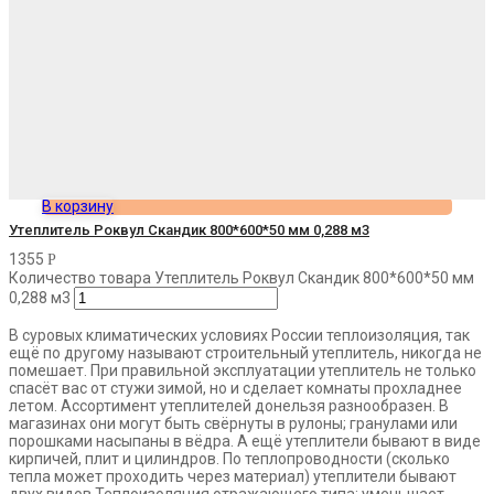
В корзину
Утеплитель Роквул Скандик 800*600*50 мм 0,288 м3
1355
Р
Количество товара Утеплитель Роквул Скандик 800*600*50 мм
0,288 м3
В суровых климатических условиях России теплоизоляция, так
ещё по другому называют строительный утеплитель, никогда не
помешает. При правильной эксплуатации утеплитель не только
спасёт вас от стужи зимой, но и сделает комнаты прохладнее
летом. Ассортимент утеплителей донельзя разнообразен. В
магазинах они могут быть свёрнуты в рулоны; гранулами или
порошками насыпаны в вёдра. А ещё утеплители бывают в виде
кирпичей, плит и цилиндров. По теплопроводности (сколько
тепла может проходить через материал) утеплители бывают
двух видов Теплоизоляция отражающего типа: уменьшает