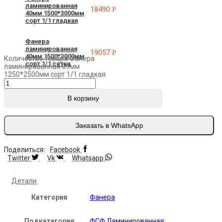
ламинированная
18490
Р
40мм 1500*3000мм
сорт 1/1 гладкая
Фанера
ламинированная
19057
Р
40мм 1500*3000мм
Количество товара Фанера
сорт 1/1 сетка
ламинированная 09мм
1250*2500мм сорт 1/1 гладкая
В корзину
Заказать в WhatsApp
Поделиться:
Facebook
Twitter
Vk
Whatsapp
Детали
Категория
Фанера
Подкатегория
ФСФ Ламинированная