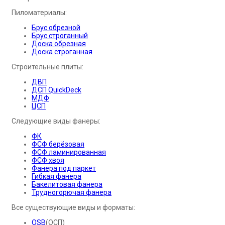
Пиломатериалы:
Брус обрезной
Брус строганный
Доска обрезная
Доска строганная
Строительные плиты:
ДВП
ДСП QuickDeck
МДФ
ЦСП
Следующие виды фанеры:
ФК
ФСФ берёзовая
ФСФ ламинированная
ФСФ хвоя
Фанера под паркет
Гибкая фанера
Бакелитовая фанера
Трудногорючая фанера
Все существующие виды и форматы:
OSB
(ОСП)