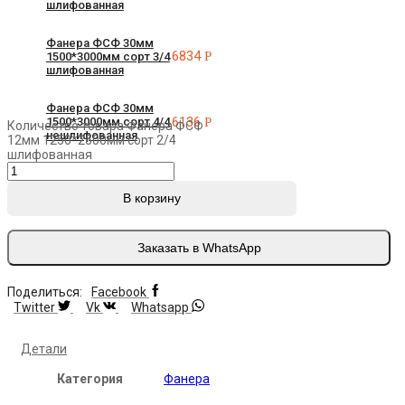
шлифованная
Фанера ФСФ 30мм
6834
Р
1500*3000мм сорт 3/4
шлифованная
Фанера ФСФ 30мм
6136
Р
1500*3000мм сорт 4/4
Количество товара Фанера ФСФ
нешлифованная
12мм 1250*2500мм сорт 2/4
шлифованная
В корзину
Заказать в WhatsApp
Поделиться:
Facebook
Twitter
Vk
Whatsapp
Детали
Категория
Фанера