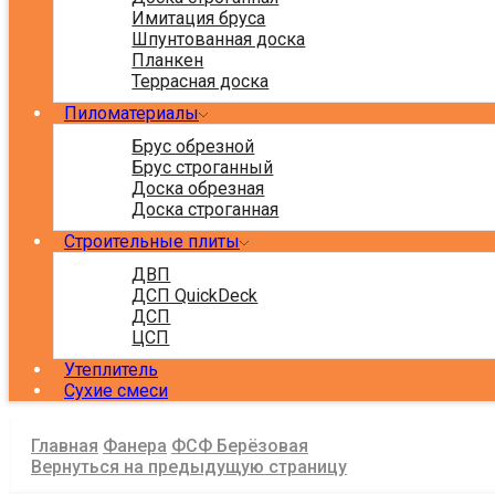
Имитация бруса
Шпунтованная доска
Планкен
Террасная доска
Пиломатериалы
Брус обрезной
Брус строганный
Доска обрезная
Доска строганная
Строительные плиты
ДВП
ДСП QuickDeck
ДСП
ЦСП
Утеплитель
Сухие смеси
Главная
Фанера
ФСФ Берёзовая
Вернуться на предыдущую страницу