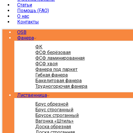
Статьи
Помощь (FAQ)
О нас
Контакты
OSB
Фанера
ФК
ФСФ берёзовая
ФСФ ламинированная
ФСФ хвоя
Фанера под паркет
Гибкая фанера
Бакелитовая фанера
Трудногорючая фанера
Лиственница
Брус обрезной
Брус строганный
Брусок строганный
Вагонка «Штиль»
Доска обрезная
Доска строганная