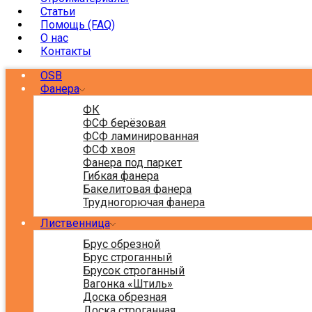
Статьи
Помощь (FAQ)
О нас
Контакты
OSB
Фанера
ФК
ФСФ берёзовая
ФСФ ламинированная
ФСФ хвоя
Фанера под паркет
Гибкая фанера
Бакелитовая фанера
Трудногорючая фанера
Лиственница
Брус обрезной
Брус строганный
Брусок строганный
Вагонка «Штиль»
Доска обрезная
Доска строганная