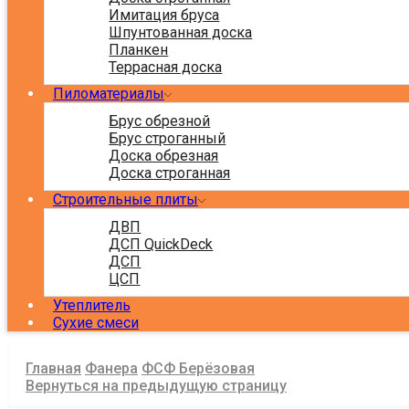
Имитация бруса
Шпунтованная доска
Планкен
Террасная доска
Пиломатериалы
Брус обрезной
Брус строганный
Доска обрезная
Доска строганная
Строительные плиты
ДВП
ДСП QuickDeck
ДСП
ЦСП
Утеплитель
Сухие смеси
Главная
Фанера
ФСФ Берёзовая
Вернуться на предыдущую страницу