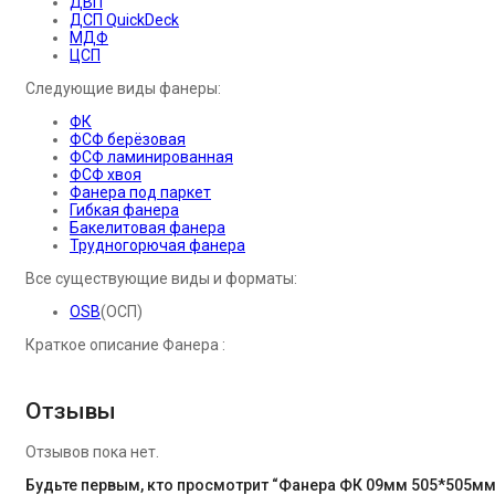
ДВП
ДСП QuickDeck
МДФ
ЦСП
Следующие виды фанеры:
ФК
ФСФ берёзовая
ФСФ ламинированная
ФСФ хвоя
Фанера под паркет
Гибкая фанера
Бакелитовая фанера
Трудногорючая фанера
Все существующие виды и форматы:
OSB
(ОСП)
Краткое описание Фанера :
Отзывы
Отзывов пока нет.
Будьте первым, кто просмотрит “Фанера ФК 09мм 505*505м