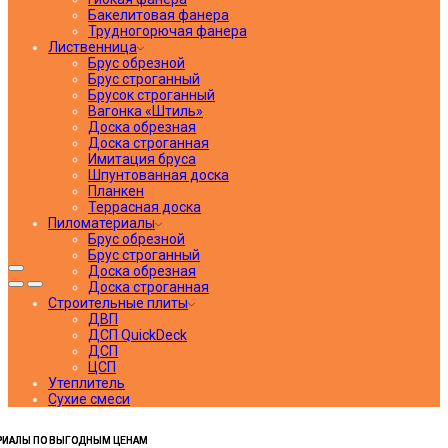
Бакелитовая фанера
Трудногорючая фанера
Лиственница
Брус обрезной
Брус строганный
Брусок строганный
Вагонка «Штиль»
Доска обрезная
Доска строганная
Имитация бруса
Шпунтованная доска
Планкен
Террасная доска
Пиломатериалы
Брус обрезной
Брус строганный
Доска обрезная
Доска строганная
Строительные плиты
ДВП
ДСП QuickDeck
ДСП
ЦСП
Утеплитель
Сухие смеси