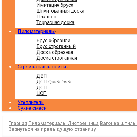
Имитация бруса
Шпунтованная доска
Планкен
Террасная доска
Пиломатериалы
Брус обрезной
Брус строганный
Доска обрезная
Доска строганная
Строительные плиты
ДВП
ДСП QuickDeck
ДСП
ЦСП
Утеплитель
Сухие смеси
Главная
Пиломатериалы Лиственница
Вагонка штиль
Вернуться на предыдущую страницу