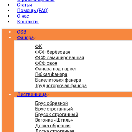
Статьи
Помощь (FAQ)
О нас
Контакты
OSB
Фанера
ФК
ФСФ берёзовая
ФСФ ламинированная
ФСФ хвоя
Фанера под паркет
Гибкая фанера
Бакелитовая фанера
Трудногорючая фанера
Лиственница
Брус обрезной
Брус строганный
Брусок строганный
Вагонка «Штиль»
Доска обрезная
Доска строганная