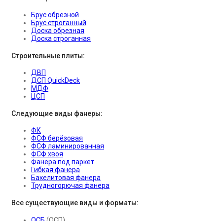
Брус обрезной
Брус строганный
Доска обрезная
Доска строганная
Строительные плиты:
ДВП
ДСП QuickDeck
МДФ
ЦСП
Следующие виды фанеры:
ФК
ФСФ берёзовая
ФСФ ламинированная
ФСФ хвоя
Фанера под паркет
Гибкая фанера
Бакелитовая фанера
Трудногорючая фанера
Все существующие виды и форматы:
ОСБ
(ОСП)