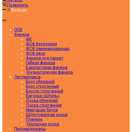
Позвонить
Больше
OSB
Фанера
ФК
ФСФ берёзовая
ФСФ ламинированная
ФСФ хвоя
Фанера под паркет
Гибкая фанера
Бакелитовая фанера
Трудногорючая фанера
Лиственница
Брус обрезной
Брус строганный
Брусок строганный
Вагонка «Штиль»
Доска обрезная
Доска строганная
Имитация бруса
Шпунтованная доска
Планкен
Террасная доска
Пиломатериалы