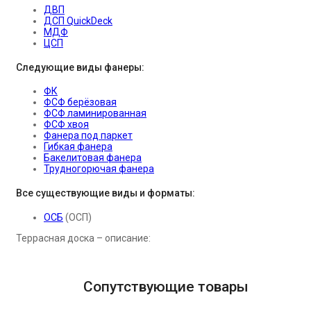
ДВП
ДСП QuickDeck
МДФ
ЦСП
Следующие виды фанеры:
ФК
ФСФ берёзовая
ФСФ ламинированная
ФСФ хвоя
Фанера под паркет
Гибкая фанера
Бакелитовая фанера
Трудногорючая фанера
Все существующие виды и форматы:
ОСБ
(ОСП)
Террасная доска – описание:
Сопутствующие товары