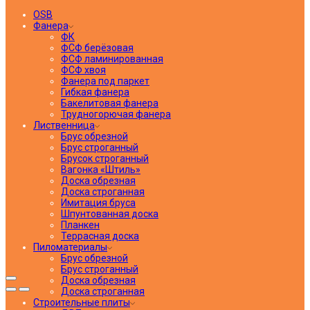
OSB
Фанера
ФК
ФСФ берёзовая
ФСФ ламинированная
ФСФ хвоя
Фанера под паркет
Гибкая фанера
Бакелитовая фанера
Трудногорючая фанера
Лиственница
Брус обрезной
Брус строганный
Брусок строганный
Вагонка «Штиль»
Доска обрезная
Доска строганная
Имитация бруса
Шпунтованная доска
Планкен
Террасная доска
Пиломатериалы
Брус обрезной
Брус строганный
Доска обрезная
Доска строганная
Строительные плиты