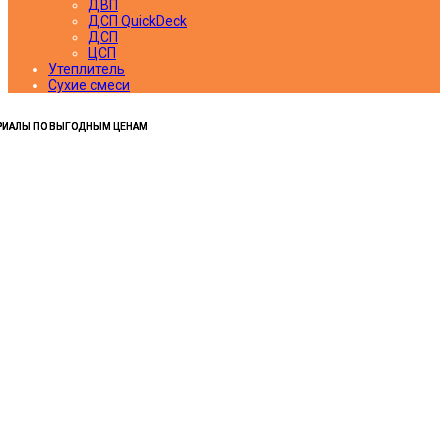
ДВП
ДСП QuickDeck
ДСП
ЦСП
Утеплитель
Сухие смеси