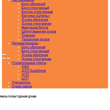
Брус обрезной
Брус строганный
Брусок строганный
Вагонка «Штиль»
Доска обрезная
Доска строганная
Имитация бруса
Шпунтованная доска
Планкен
Террасная доска
Пиломатериалы
Брус обрезной
Брус строганный
Доска обрезная
Доска строганная
Строительные плиты
ДВП
ДСП QuickDeck
ДСП
ЦСП
Утеплитель
Сухие смеси