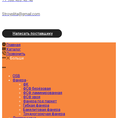
Stroyplita@gmail.com
Написать поставщику
Главная
Каталог
Позвонить
Больше
OSB
Фанера
ФК
ФСФ берёзовая
ФСФ ламинированная
ФСФ хвоя
Фанера под паркет
Гибкая фанера
Бакелитовая фанера
Трудногорючая фанера
Лиственница