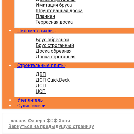
Имитация бруса
Шпунтованная доска
Планкен
Террасная доска
Пиломатериалы
Брус обрезной
Брус строганный
Доска обрезная
Доска строганная
Строительные плиты
ДВП
ДСП QuickDeck
ДСП
ЦСП
Утеплитель
Сухие смеси
Главная
Фанера
ФСФ Хвоя
Вернуться на предыдущую страницу