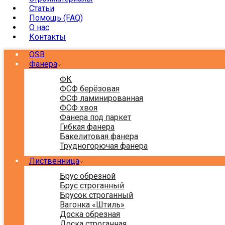
Статьи
Помощь (FAQ)
О нас
Контакты
OSB
Фанера
ФК
ФСФ берёзовая
ФСФ ламинированная
ФСФ хвоя
Фанера под паркет
Гибкая фанера
Бакелитовая фанера
Трудногорючая фанера
Лиственница
Брус обрезной
Брус строганный
Брусок строганный
Вагонка «Штиль»
Доска обрезная
Доска строганная