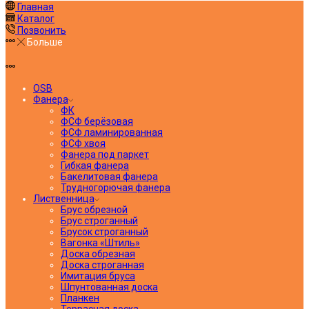
Главная
Каталог
Позвонить
Больше
OSB
Фанера
ФК
ФСФ берёзовая
ФСФ ламинированная
ФСФ хвоя
Фанера под паркет
Гибкая фанера
Бакелитовая фанера
Трудногорючая фанера
Лиственница
Брус обрезной
Брус строганный
Брусок строганный
Вагонка «Штиль»
Доска обрезная
Доска строганная
Имитация бруса
Шпунтованная доска
Планкен