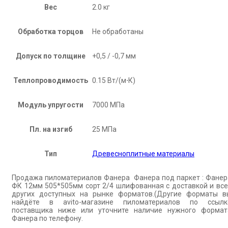
Вес
2.0 кг
Обработка торцов
Не обработаны
Допуск по толщине
+0,5 / -0,7 мм
Теплопроводимость
0.15 Вт/(м⋅К)
Модуль упругости
7000 МПа
Пл. на изгиб
25 МПа
Тип
Древесноплитные материалы
Продажа пиломатериалов Фанера Фанера под паркет : Фанер
ФК 12мм 505*505мм сорт 2/4 шлифованная с доставкой и все
других доступных на рынке форматов.(Другие форматы в
найдёте в avito-магазине пиломатериалов по ссылк
поставщика ниже или уточните наличие нужного формат
Фанера по телефону.