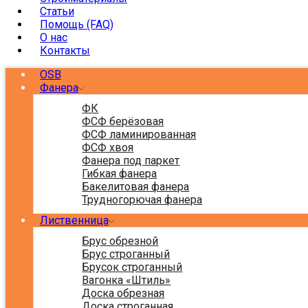
Статьи
Помощь (FAQ)
О нас
Контакты
OSB
Фанера
ФК
ФСФ берёзовая
ФСФ ламинированная
ФСФ хвоя
Фанера под паркет
Гибкая фанера
Бакелитовая фанера
Трудногорючая фанера
Лиственница
Брус обрезной
Брус строганный
Брусок строганный
Вагонка «Штиль»
Доска обрезная
Доска строганная