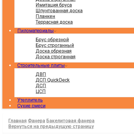
Имитация бруса
Шпунтованная доска
Планкен
Террасная доска
Пиломатериалы
Брус обрезной
Брус строганный
Доска обрезная
Доска строганная
Строительные плиты
ДВП
ДСП QuickDeck
ДСП
ЦСП
Утеплитель
Сухие смеси
Главная
Фанера
Бакелитовая фанера
Вернуться на предыдущую страницу