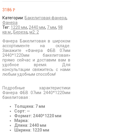
3186
Р
Категории:
Бакелитовая фанера
,
Фанера
Тег:
1220 мм
,
2440 мм
,
7 мм
,
98
кв.м.
,
Береза
,
м2: 2
Фанера Бакелитовая в широком
ассортименте на складе.
Закажите «Фанера ФБВ 07мм
2440*1220мм бакелитовая»
прямо сейчас и доставим вам в
удобное время. Для
консультации свяжитесь с нами
любым удобным способом!
Подробные характеристики
Фанера ФБВ 07мм 2440*1220мм
бакелитовая :
Толщина: 7 мм
Сорт: —
Формат: 2440*1220 мм
Марка:
Длина: 2440 мм
Ширина: 1220 мм