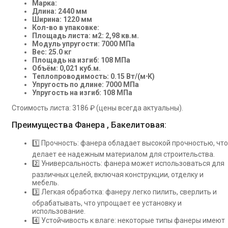
Марка:
Длина: 2440 мм
Ширина: 1220 мм
Кол-во в упаковке:
Площадь листа: м2: 2,98 кв.м.
Модуль упругости: 7000 МПа
Вес: 25.0 кг
Площадь на изгиб: 108 МПа
Объём: 0,021 куб.м.
Теплопроводимость: 0.15 Вт/(м⋅К)
Упругость по длине: 7000 МПа
Упругость на изгиб: 108 МПа
Стоимость листа: 3186 ₽ (цены всегда актуальны).
Преимущества Фанера , Бакелитовая:
1️⃣ Прочность: фанера обладает высокой прочностью, что
делает ее надежным материалом для строительства.
2️⃣ Универсальность: фанера может использоваться для
различных целей, включая конструкции, отделку и
мебель.
3️⃣ Легкая обработка: фанеру легко пилить, сверлить и
обрабатывать, что упрощает ее установку и
использование.
4️⃣ Устойчивость к влаге: некоторые типы фанеры имеют