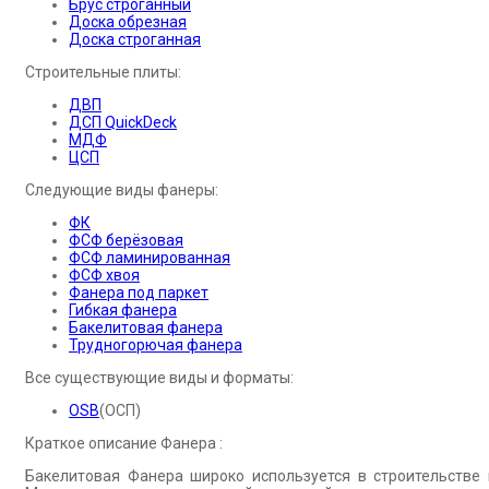
Брус строганный
Доска обрезная
Доска строганная
Строительные плиты:
ДВП
ДСП QuickDeck
МДФ
ЦСП
Следующие виды фанеры:
ФК
ФСФ берёзовая
ФСФ ламинированная
ФСФ хвоя
Фанера под паркет
Гибкая фанера
Бакелитовая фанера
Трудногорючая фанера
Все существующие виды и форматы:
OSB
(ОСП)
Краткое описание Фанера :
Бакелитовая Фанера широко используется в строительстве 