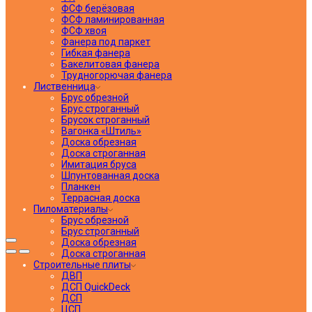
ФСФ берёзовая
ФСФ ламинированная
ФСФ хвоя
Фанера под паркет
Гибкая фанера
Бакелитовая фанера
Трудногорючая фанера
Лиственница
Брус обрезной
Брус строганный
Брусок строганный
Вагонка «Штиль»
Доска обрезная
Доска строганная
Имитация бруса
Шпунтованная доска
Планкен
Террасная доска
Пиломатериалы
Брус обрезной
Брус строганный
Доска обрезная
Доска строганная
Строительные плиты
ДВП
ДСП QuickDeck
ДСП
ЦСП