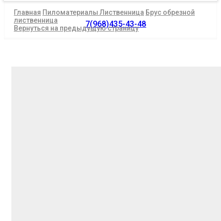
Главная
Пиломатериалы Лиственница
Брус обрезной
лиственница
7(968)435-43-48
Вернуться на предыдущую страницу